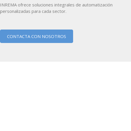
INREMA ofrece soluciones integrales de automatización
personalizadas para cada sector.
CONTACTA CON NOSOTROS
Expertos en soluciones integrales
de diseño, fabricación y
reconstrucción de máquinas
herramienta.