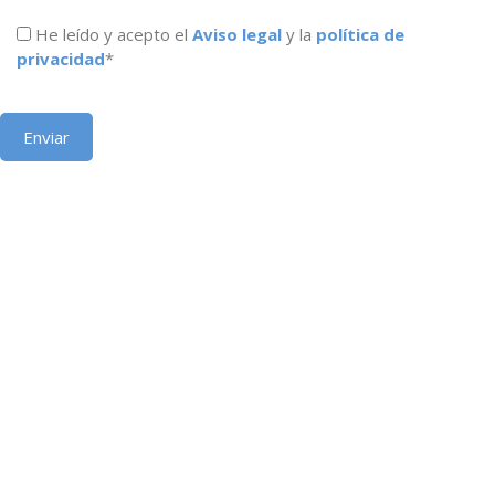
He leído y acepto el
Aviso legal
y la
política de
privacidad
*
Ingeniería integral y diseño de máquinas herramienta